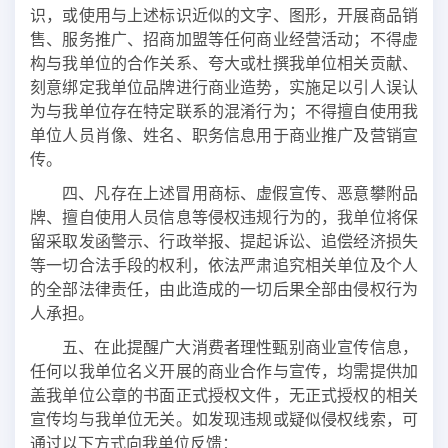
识，或使用与上述标识近似的文字、图形，开展商品销
售、服务推广、招商加盟等任何商业经营活动；不得虚
构与我单位的合作关系、夸大或杜撰我单位相关贡献、
刻意绑定我单位品牌进行商业造势，实施足以引人误认
为与我单位存在特定联系的混淆行为；不得擅自使用我
单位人员肖像、姓名、职务信息用于商业推广及营销宣
传。
四、凡存在上述冒用商标、虚假宣传、恶意攀附品
牌、擅自使用人员信息等侵权违规行为的，我单位将保
留采取发函警示、行政举报、提起诉讼、追偿经济损失
等一切合法手段的权利，依法严肃追究相关单位及个人
的全部法律责任，由此造成的一切后果全部由侵权行为
人承担。
五、在此提醒广大消费者理性甄别商业宣传信息，
任何以我单位名义开展的商业合作与宣传，均需提供加
盖我单位公章的书面正式授权文件，无正式授权的相关
宣传均与我单位无关。如发现违规或疑似侵权线索，可
通过以下方式向我单位反馈：