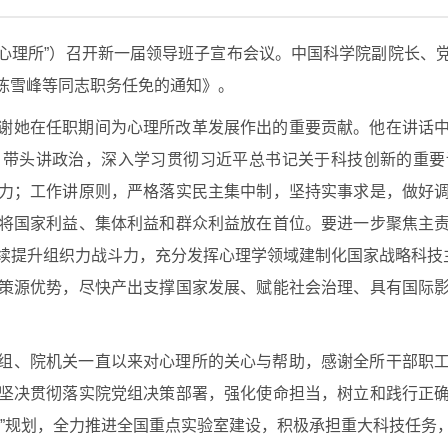
“心理所”）召开新一届领导班子宣布会议。中国科学院副院长
陈雪峰等同志职务任免的通知》。
谢她在任职期间为心理所改革发展作出的重要贡献。他在讲话
，带头讲政治，深入学习贯彻习近平总书记关于科技创新的重要
力；工作讲原则，严格落实民主集中制，坚持实事求是，做好
将国家利益、集体利益和群众利益放在首位。要进一步聚焦主
续提升组织力战斗力，充分发挥心理学领域建制化国家战略科技主
策源优势，尽快产出支撑国家发展、赋能社会治理、具有国际
组、院机关一直以来对心理所的关心与帮助，感谢全所干部职
坚决贯彻落实院党组决策部署，强化使命担当，树立和践行正
五”规划，全力推进全国重点实验室建设，积极承担重大科技任务