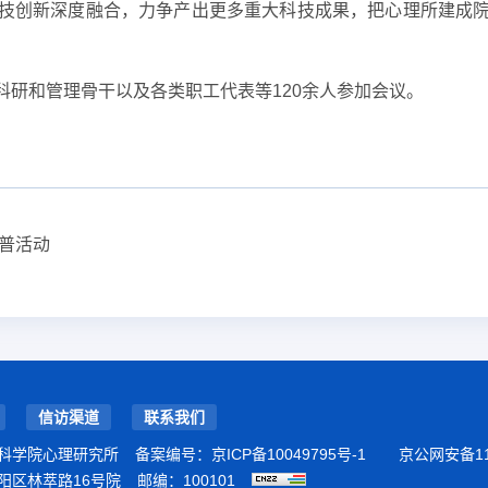
技创新深度融合，力争产出更多重大科技成果，把心理所建成
科研和管理骨干以及各类职工代表等120余人参加会议。
科普活动
信访渠道
联系我们
科学院心理研究所
备案编号：
京ICP备10049795号-1
京公网安备110
阳区林萃路16号院
邮编：100101