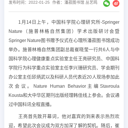
发布时间：2022-01-25
作者：潘菽图书馆 丛艺鸣
1
月
14
日上午，中国科学院心理研究所
-Springer
Nature
（施普林格自然集团）学术出版研讨会暨
Springer Nature
图书赠予仪式在心理所潘菽图书馆成功
举办。施普林格自然集团副总裁崔晓莹一行共
6
人与中
国科学院心理健康重点实验室主任王亮研究员、中国科
学院行为科学重点实验室主任李兴珊研究员、学会期刊
办公室主任邱炳武以及科研人员代表近
20
人现场参加此
次会议。
Nature Human Behavior
主编
Stavroula
Kousta
和大中华区期刊出版经理韩佳线上参会。会议通
过中国科讯全程直播。
王亮首先致开幕词，他对嘉宾的到来表示热烈欢
迎，希望此次会议成为双方加深了解的契机。随后，崔