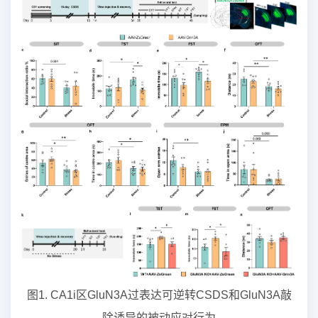
图1. CA1i区GluN3A过表达可逆转CSDS和GluN3A敲
除诱导的被动应对行为