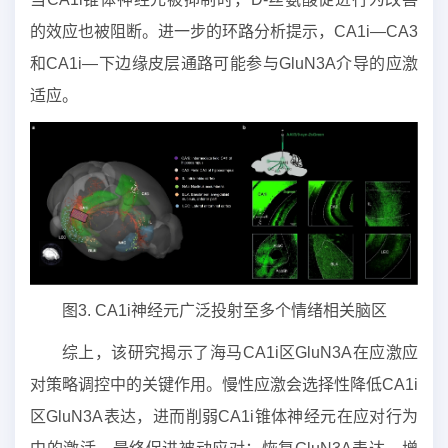
的效应也被阻断。进一步的环路分析提示，CA1i—CA3
和CA1i—下边缘皮层通路可能参与GluN3A介导的应激
适应。
图3. CA1i神经元广泛投射至多个情绪相关脑区
综上，该研究揭示了海马CA1i区GluN3A在应激应
对策略调控中的关键作用。慢性应激会选择性降低CA1i
区GluN3A表达，进而削弱CA1i锥体神经元在应对行为