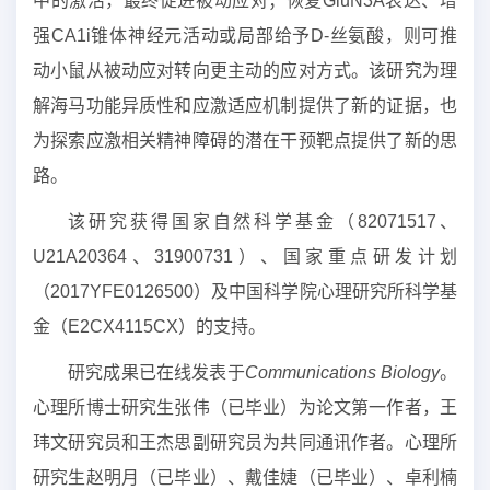
中的激活，最终促进被动应对；恢复GluN3A表达、增
强CA1i锥体神经元活动或局部给予D-丝氨酸，则可推
动小鼠从被动应对转向更主动的应对方式。该研究为理
解海马功能异质性和应激适应机制提供了新的证据，也
为探索应激相关精神障碍的潜在干预靶点提供了新的思
路。
该研究获得国家自然科学基金（82071517、
U21A20364、31900731）、国家重点研发计划
（2017YFE0126500）及中国科学院心理研究所科学基
金（E2CX4115CX）的支持。
研究成果已在线发表于
Communications Biology
。
心理所博士研究生张伟（已毕业）为论文第一作者，王
玮文研究员和王杰思副研究员为共同通讯作者。心理所
研究生赵明月（已毕业）、戴佳婕（已毕业）、卓利楠