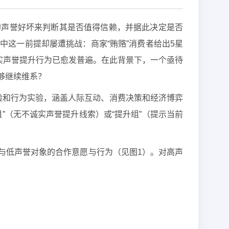
的声誉好坏来判断其是否值得信赖，并据此决定是否
这一前提却屡遭挑战：商家“贿赂”消费者给出5星
实声誉提升行为已愈发普遍。在此背景下，一个亟待
够继续维系？
实验和行为实验，涵盖人际互动、消费决策和经济博弈
”（无不诚实声誉提升线索）或“提升组”（提示当前
与低声誉对象的合作意愿与行为（见图1）。对高声