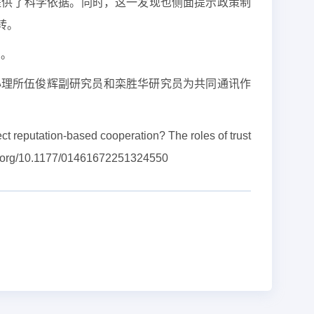
提供了科学依据。同时，这一发现也侧面提示政策制
转。
助。
心理所伍俊辉副研究员和栾胜华研究员为共同通讯作
t reputation-based cooperation? The roles of trust
oi.org/10.1177/01461672251324550