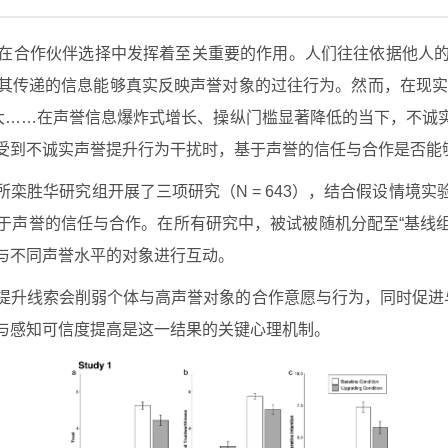
在合作伙伴选择中发挥着至关重要的作用。人们往往依据他人
其传递的信息能够真实反映声誉对象的过往行为。然而，在现实中
大……在声誉信息爆炸式增长、操纵门槛显著降低的当下，不诚
受到不诚实声誉提升行为干扰时，基于声誉的信任与合作是否能
栾胜华研究组开展了三项研究（N = 643），结合假设情境
声誉的信任与合作。在所有研究中，被试被随机分配至“基线组
与不同声誉水平的对象进行互动。
提升线索会削弱个体与高声誉对象的合作意愿与行为，同时促进
与感知可信度提高是这一结果的关键心理机制。