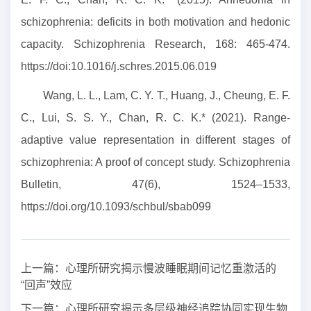
schizophrenia: deficits in both motivation and hedonic
capacity. Schizophrenia Research, 168: 465-474.
https://doi:10.1016/j.schres.2015.06.019
Wang, L. L., Lam, C. Y. T., Huang, J., Cheung, E. F.
C., Lui, S. S. Y., Chan, R. C. K.* (2021). Range-
adaptive value representation in different stages of
schizophrenia: A proof of concept study. Schizophrenia
Bulletin, 47(6), 1524–1533,
https://doi.org/10.1093/schbul/sbab099
上一篇：
心理所研究揭示慢波睡眠期间记忆重激活的
“回声”效应
下一篇：
心理所研究揭示多层级神经追踪协同实现生物