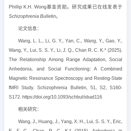
Phillip K.H. Wong基金资助。
研究成果已在线发表于
Schizophrenia Bulletin
。
论文信息：
Wang, L. L., Li, G. Y., Yan, C., Wang, Y., Gao, Y.,
Wang, Y., Lui, S. S. Y., Li, J. Q., Chan R. C. K.* (2025).
The Relationship Among Range Adaptation, Social
Anhedonia, and Social Functioning: A Combined
Magnetic Resonance Spectroscopy and Resting-State
fMRI Study.
Schizophrenia Bulletin
,
51, S2, S160-
S172
.
https://doi.org/10.1093/schbul/sbad116
相关研究：
Wang, J., Huang, J., Yang, X. H., Lui, S. S. Y., Eric,
E. F. C., Chan, R. C. K.* (2015). Anhedonia in