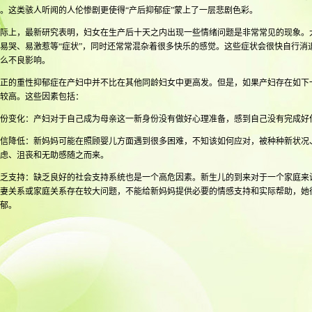
。这类骇人听闻的人伦惨剧更使得“产后抑郁症”蒙上了一层悲剧色彩。
，最新研究表明，妇女在生产后十天之内出现一些情绪问题是非常常见的现象。大约
易哭、易激惹等“症状”，同时还常常混杂着很多快乐的感觉。这些症状会很快自行消
么不良影响。
的重性抑郁症在产妇中并不比在其他同龄妇女中更高发。但是，如果产妇存在如下
较高。这些因素包括：
变化：产妇对于自己成为母亲这一新身份没有做好心理准备，感到自己没有完成好
降低：新妈妈可能在照顾婴儿方面遇到很多困难，不知该如何应对，被种种新状况
虑、沮丧和无助感随之而来。
支持：缺乏良好的社会支持系统也是一个高危因素。新生儿的到来对于一个家庭来
妻关系或家庭关系存在较大问题，不能给新妈妈提供必要的情感支持和实际帮助，她
郁。