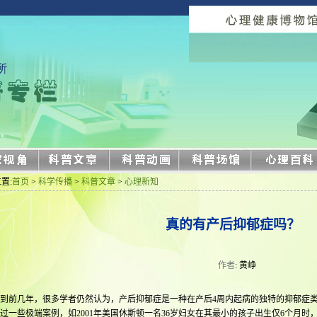
置:
首页
>
科学传播
>
科普文章
>
心理新知
真的有产后抑郁症吗？
作者
: 黄峥
前几年，很多学者仍然认为，产后抑郁症是一种在产后4周内起病的独特的抑郁症类
过一些极端案例，如2001年美国休斯顿一名36岁妇女在其最小的孩子出生仅6个月