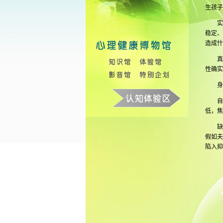
生孩子
实际上
稳定、
造成什
真正
性确实
身份
自信
低，焦
缺乏
假如夫
陷入抑