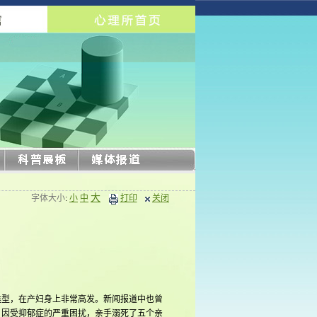
大
字体大小
:
小
中
打印
关闭
型，在产妇身上非常高发。新闻报道中也曾
时，因受抑郁症的严重困扰，亲手溺死了五个亲