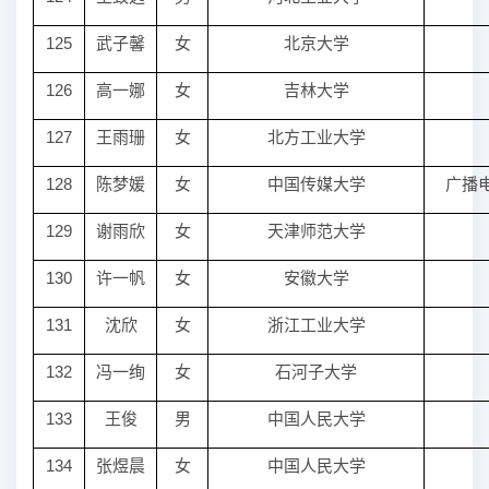
125
武子馨
女
北京大学
126
高一娜
女
吉林大学
127
王雨珊
女
北方工业大学
128
陈梦媛
女
中国传媒大学
广播
129
谢雨欣
女
天津师范大学
130
许一帆
女
安徽大学
131
沈欣
女
浙江工业大学
132
冯一绚
女
石河子大学
133
王俊
男
中国人民大学
134
张煜晨
女
中国人民大学