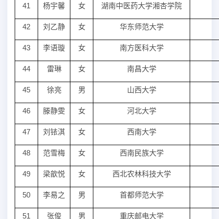
41
杨宇馨
女
湖南中医药大学湘杏学院
42
刘乙静
女
华东师范大学
43
李语璇
女
南方医科大学
44
雷琳
女
南昌大学
45
徐亮
男
山西大学
46
滕静雯
女
河北大学
47
刘铱淇
女
西南大学
48
范雪梅
女
西南民族大学
49
梁歆悦
女
西北农林科技大学
50
李易之
男
首都师范大学
51
张俊
男
重庆邮电大学