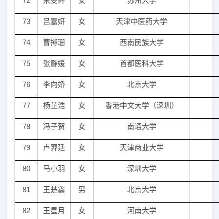
72
宋雯轩
女
苏州大学
73
吕嘉妍
女
天津中医药大学
74
曹搏珊
女
西南民族大学
75
张静媛
女
首都医科大学
76
李向娇
女
北京大学
77
杨芷浩
女
香港中文大学（深圳）
78
冯子贺
女
南通大学
79
卢羿廷
女
天津商业大学
80
马小羽
女
深圳大学
81
王楚鑫
男
北京大学
82
王星月
女
河南大学