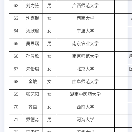
62
刘力腋
男
广西师范大学
63
沈嘉璐
女
西南大学
64
汤欣瑜
女
宁波大学
65
吴思熠
男
南京农业大学
66
孙晨欣
女
南京师范大学
67
朱怡璐
女
北京大学
68
金敏
女
曲阜师范大学
69
张艺阳
女
湖南中医药大学
70
齐嘉
女
西南大学
71
乔德淼
男
河海大学