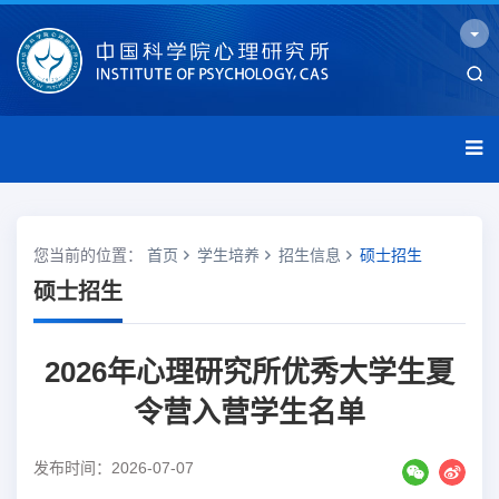
您当前的位置：
首页
学生培养
招生信息
硕士招生
硕士招生
2026年心理研究所优秀大学生夏
令营入营学生名单
发布时间：2026-07-07