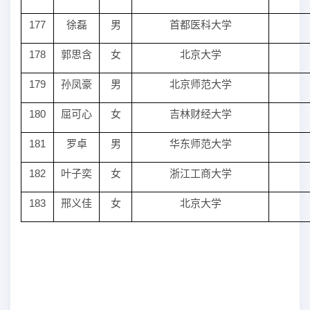
177
徐磊
男
首都医科大学
178
郭思含
女
北京大学
179
孙凤豪
男
北京师范大学
180
屈可心
女
吉林财经大学
181
罗卓
男
华东师范大学
182
叶子奕
女
浙江工商大学
183
邢义佳
女
北京大学