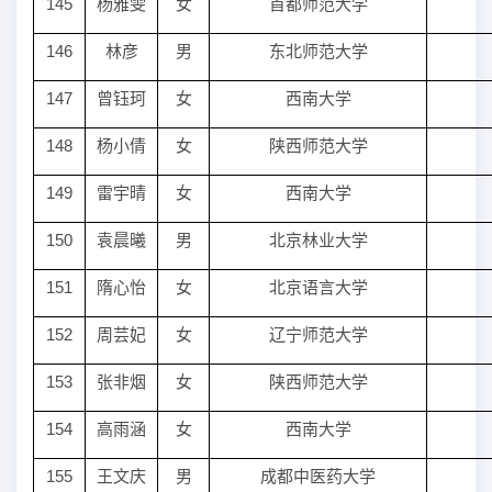
145
杨雅雯
女
首都师范大学
146
林彦
男
东北师范大学
147
曾钰珂
女
西南大学
148
杨小倩
女
陕西师范大学
149
雷宇晴
女
西南大学
150
袁晨曦
男
北京林业大学
151
隋心怡
女
北京语言大学
152
周芸妃
女
辽宁师范大学
153
张非烟
女
陕西师范大学
154
高雨涵
女
西南大学
155
王文庆
男
成都中医药大学